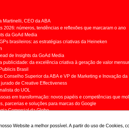
a Martinelli, CEO da ABA
s 2026: números, tendências e reflexões que marcaram o ano
hts da GoAd Media
GPs brasileiros: as estratégias criativas da Heineken
en
ead de Insights da GoAd Media
 publicidade: da excelência criativa à geração de valor mensu
Publicis Brasil
 do Conselho Superior da ABA e VP de Marketing e Inovação d
 jurado de Creative Effectiveness
rnalista do UOL
ssoas em transformação: novos papéis e competências que mol
as, parcerias e soluções para marcas do Google
égia Comercial da Globo
 e CMO da Nestlé
ead de Insights da GoAd Media
 nosso Website a melhor possível. A partir do uso de Cookies