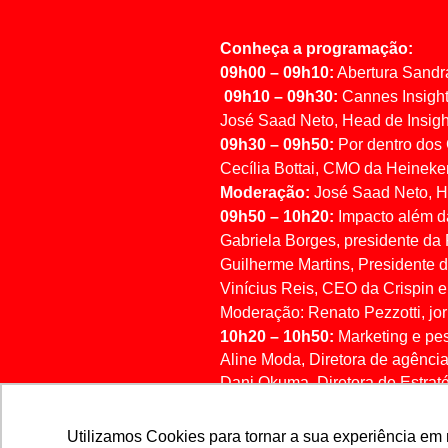
Conheça a programação:
09h00 – 09h10:
Abertura Sandr
09h10 – 09h30:
Cannes Insight
José Saad Neto, Head de Insig
09h30 – 09h50:
Por dentro dos 
Cecília Bottai, CMO da Heinek
Moderação:
José Saad Neto, H
09h50 – 10h20:
Impacto além da
Gabriela Borges, presidente da 
Guilherme Martins, Presidente
Vinícius Reis, CEO da Crispin e
Moderação: Renato Pezzotti, jo
10h20 – 10h50:
Marketing e pe
Aline Moda,
Diretora de agênci
Dani Okuma, Diretora de Estrat
Ionah Kochen, Diretora da ABA
Moderação:
José Saad Neto, H
Utilizamos Cookies para tornar a sua experiência em