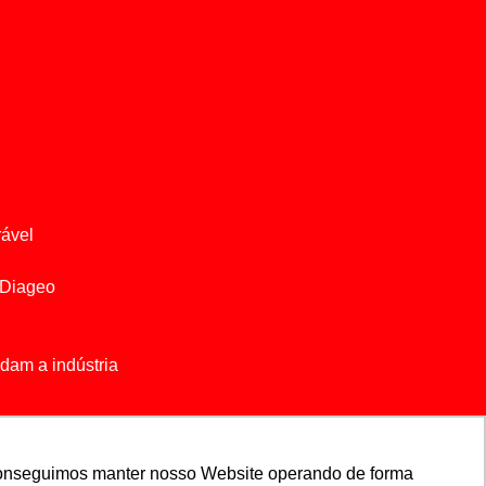
rável
a Diageo
dam a indústria
, conseguimos manter nosso Website operando de forma