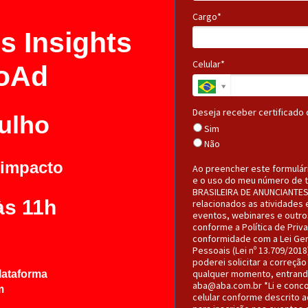
Cargo*
 Insights
Celular*
oAd
Deseja receber certificado 
julho
Sim
Não
 impacto
Ao preencher este formulári
e o uso do meu número de t
BRASILEIRA DE ANUNCIANTES,
às 11h
relacionados as atividades 
eventos, webinares e outro
conforme a Política de Priv
conformidade com a Lei Ger
Pessoais (Lei nº 13.709/2018
poderei solicitar a correçã
qualquer momento, entrand
plataforma
aba@aba.com.br *Li e conc
m
celular conforme descrito 